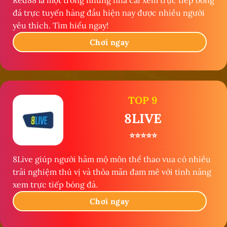
Red88 là một trong những nhà cái xem trực tiếp bóng
đá trực tuyến hàng đầu hiện nay được nhiều người
yêu thích. Tìm hiểu ngay!
Chơi ngay
TOP 9
8LIVE
⭐⭐⭐⭐⭐
8Live giúp người hâm mộ môn thể thao vua có nhiều
trải nghiệm thú vị và thỏa mãn đam mê với tính năng
xem trực tiếp bóng đá.
Chơi ngay