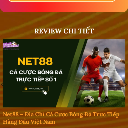
REVIEW CHI TIẾT
Net88 – Địa Chỉ Cá Cược Bóng Đá Trực Tiếp
Hàng Đầu Việt Nam