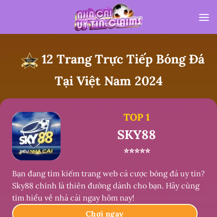
Bỏ
qua
nội
dung
12 Trang Trực Tiếp Bóng Đá
Tại Việt Nam 2024
TOP 1
SKY88
⭐⭐⭐⭐⭐
Bạn đang tìm kiếm trang web cá cược bóng đá uy tín?
Sky88 chính là thiên đường dành cho bạn. Hãy cùng
tìm hiểu về nhà cái ngay hôm nay!
Chơi ngay