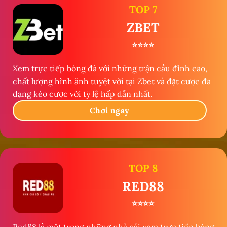
TOP 7
ZBET
⭐⭐⭐⭐
Xem trực tiếp bóng đá với những trận cầu đỉnh cao,
chất lượng hình ảnh tuyệt vời tại Zbet và đặt cược đa
dạng kèo cược với tỷ lệ hấp dẫn nhất.
Chơi ngay
TOP 8
RED88
⭐⭐⭐⭐