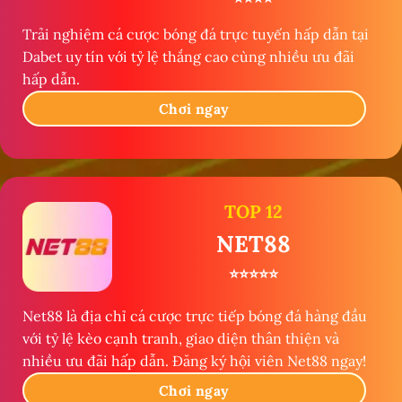
Trải nghiệm cá cược bóng đá trực tuyến hấp dẫn tại
Dabet uy tín với tỷ lệ thắng cao cùng nhiều ưu đãi
hấp dẫn.
Chơi ngay
TOP 12
NET88
⭐⭐⭐⭐⭐
Net88 là địa chỉ cá cược trực tiếp bóng đá hàng đầu
với tỷ lệ kèo cạnh tranh, giao diện thân thiện và
nhiều ưu đãi hấp dẫn. Đăng ký hội viên Net88 ngay!
Chơi ngay