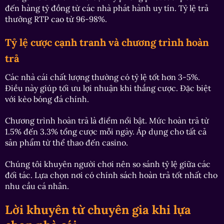
đến hàng tỷ đồng từ các nhà phát hành uy tín. Tỷ lệ trả
thưởng RTP cao từ 96-98%.
Tỷ lệ cược cạnh tranh và chương trình hoàn
trả
Các nhà cái chất lượng thường có tỷ lệ tốt hơn 3-5%.
Điều này giúp tối ưu lợi nhuận khi thắng cược. Đặc biệt
với kèo bóng đá chính.
Chương trình hoàn trả là điểm nổi bật. Mức hoàn trả từ
1.5% đến 3.3% tổng cược mỗi ngày. Áp dụng cho tất cả
sản phẩm từ thể thao đến casino.
Chúng tôi khuyên người chơi nên so sánh tỷ lệ giữa các
đối tác. Lựa chọn nơi có chính sách hoàn trả tốt nhất cho
nhu cầu cá nhân.
Lời khuyên từ chuyên gia khi lựa