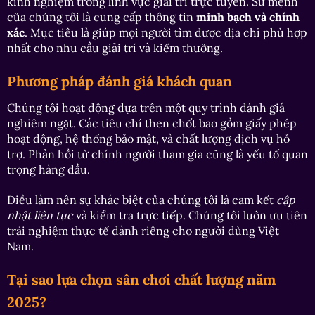
kinh nghiệm trong lĩnh vực giải trí trực tuyến. Sứ mệnh
của chúng tôi là cung cấp thông tin
minh bạch và chính
xác
. Mục tiêu là giúp mọi người tìm được địa chỉ phù hợp
nhất cho nhu cầu giải trí và kiếm thưởng.
Phương pháp đánh giá khách quan
Chúng tôi hoạt động dựa trên một quy trình đánh giá
nghiêm ngặt. Các tiêu chí then chốt bao gồm giấy phép
hoạt động, hệ thống bảo mật, và chất lượng dịch vụ hỗ
trợ. Phản hồi từ chính người tham gia cũng là yếu tố quan
trọng hàng đầu.
Điều làm nên sự khác biệt của chúng tôi là cam kết
cập
nhật liên tục
và kiểm tra trực tiếp. Chúng tôi luôn ưu tiên
trải nghiệm thực tế dành riêng cho người dùng Việt
Nam.
Tại sao lựa chọn sân chơi chất lượng năm
2025?