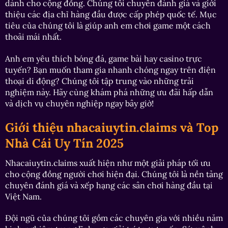
dành cho cộng đồng. Chúng tôi chuyên đánh giá và giới
thiệu các địa chỉ hàng đầu được cấp phép quốc tế. Mục
tiêu của chúng tôi là giúp anh em chơi game một cách
thoải mái nhất.
Anh em yêu thích bóng đá, game bài hay casino trực
tuyến? Bạn muốn tham gia nhanh chóng ngay trên điện
thoại di động? Chúng tôi tập trung vào những trải
nghiệm này. Hãy cùng khám phá những ưu đãi hấp dẫn
và dịch vụ chuyên nghiệp ngay bây giờ!
Giới thiệu nhacaiuytin.claims và Top
Nhà Cái Uy Tín 2025
Nhacaiuytin.claims xuất hiện như một giải pháp tối ưu
cho cộng đồng người chơi hiện đại. Chúng tôi là nền tảng
chuyên đánh giá và xếp hạng các sân chơi hàng đầu tại
Việt Nam.
Đội ngũ của chúng tôi gồm các chuyên gia với nhiều năm