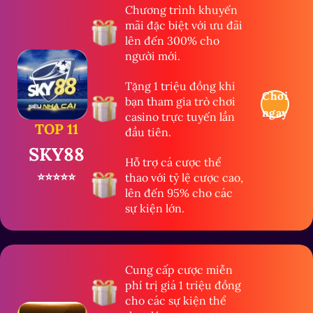
Chương trình khuyến
mãi đặc biệt với ưu đãi
lên đến 300% cho
người mới.
Tặng 1 triệu đồng khi
Chơi
bạn tham gia trò chơi
ngay
casino trực tuyến lần
TOP 11
đầu tiên.
SKY88
Hỗ trợ cá cược thể
⭐⭐⭐⭐⭐
thao với tỷ lệ cược cao,
lên đến 95% cho các
sự kiện lớn.
Cung cấp cược miễn
phí trị giá 1 triệu đồng
cho các sự kiện thể