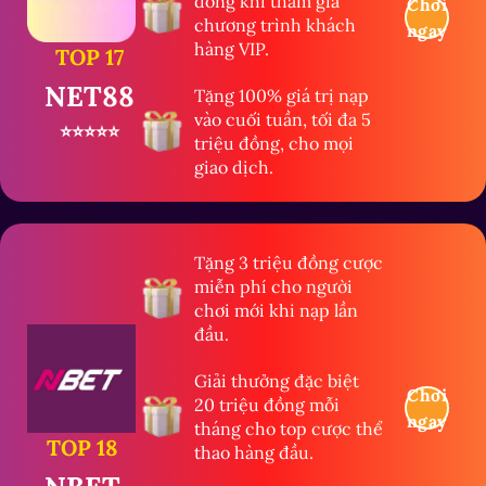
đồng khi tham gia
Chơi
chương trình khách
ngay
hàng VIP.
TOP 17
NET88
Tặng 100% giá trị nạp
vào cuối tuần, tối đa 5
⭐⭐⭐⭐⭐
triệu đồng, cho mọi
giao dịch.
Tặng 3 triệu đồng cược
miễn phí cho người
chơi mới khi nạp lần
đầu.
Giải thưởng đặc biệt
Chơi
20 triệu đồng mỗi
ngay
tháng cho top cược thể
TOP 18
thao hàng đầu.