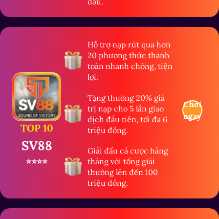
đầu.
Hỗ trợ nạp rút qua hơn
20 phương thức thanh
toán nhanh chóng, tiện
lợi.
Tặng thưởng 20% giá
Chơi
trị nạp cho 5 lần giao
ngay
dịch đầu tiên, tối đa 6
TOP 10
triệu đồng.
SV88
Giải đấu cá cược hàng
⭐⭐⭐⭐
tháng với tổng giải
thưởng lên đến 100
triệu đồng.