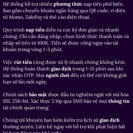
Hệ thống hỗ trợ nhiều
phương thức
nạp tiền phổ biến.
Bao gồm chuyển khoản ngân hàng qua QR code, ví điện
tử Momo, ZaloPay và thẻ cào điện thoại.
Quy trình
nạp tiền
diễn ra cực kỳ đơn giản và nhanh
chóng. Chỉ cần đăng nhập, chọn hình thức thanh toán và
nhập số tiền từ 100K. Tiền sẽ được cộng ngay vào tài
khoản trong vòng 1-3 phút.
Việc
rút tiền
cũng được xử lý nhanh chóng không kém.
Hệ thống hoàn thành
giao dịch
trong 1-15 phút sau khi
xác nhận OTP. Mọi
người chơi
đều có thể rút không giới
hạn số lần mỗi ngày.
Chính sách
bảo mật
được đầu tư nghiêm ngặt với mã hóa
SSL 256-bit. Xác thực 2 lớp qua SMS bảo vệ mọi
thông tin
tài chính quan trọng.
Chúng tôi khuyên bạn luôn kiểm tra lịch sử
giao dịch
thường xuyên. Liên hệ ngay với hỗ trợ khi phát hiện bất