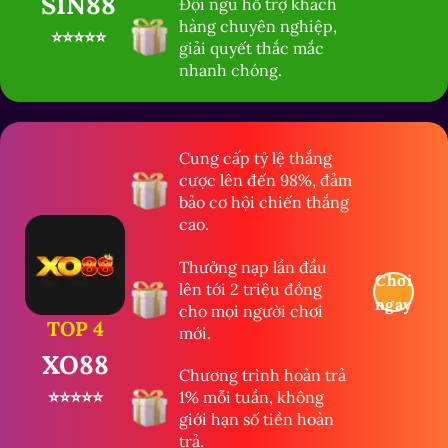
SIN88
Đội ngũ hỗ trợ khách
hàng chuyên nghiệp,
⭐⭐⭐⭐⭐
giải quyết thắc mắc
nhanh chóng.
Cung cấp tỷ lệ thắng
cược lên đến 98%, đảm
bảo cơ hội chiến thắng
cao.
Thưởng nạp lần đầu
Chơi
lên tới 2 triệu đồng
ngay
cho mọi người chơi
TOP 4
mới.
XO88
Chương trình hoàn trả
⭐⭐⭐⭐⭐
1% mỗi tuần, không
giới hạn số tiền hoàn
trả.