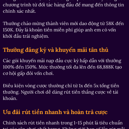
chương trình từ đối tác hàng đầu để mang đến thông tin
chính xác nhất.
Thưởng chào mừng thành viên mới dao động từ 58K đến
150K. Đây là khoản tiền miễn phí giúp anh em có vốn
khởi đầu trải nghiệm.
Thưởng đăng ký và khuyến mãi tân thủ
Các gói khuyến mãi nạp đầu cực kỳ hấp dẫn với thưởng
100% đến 150%. Mức thưởng tối đa lên đến 68,888K tạo
cơ hội gấp đôi vốn chơi.
Điều kiện vòng cược thường chỉ từ 1x đến 5x tổng tiền
thưởng. Người chơi dễ dàng rút tiền thắng cược về tài
khoản.
Ưu đãi rút tiền nhanh và hoàn trả cược
Chính sách rút tiền nhanh trong 1-15 phút là tiêu chuẩn
tại các sân chơi chất lượng. Không giới hạn số lần rút mỗi