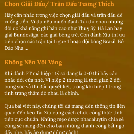
Chọn Giải Đấu/ Trận Đấu Tương Thích
Hãy cân nhắc trong việc chọn giải đấu và trận đấu để
xuống tiền. Ví dụ nếu muốn đánh Tài thì chọn những
đội có khả năng ghi bàn cao như Thuỵ Sỹ, Hà Lan hay
giải Bundesliga, các giải bóng trẻ. Còn đánh Xỉu thì ưu
tiên chọn các trận tại Ligue 1 hoặc đội bóng Brazil, Bồ
Đào Nha,…
Không Nên Vội Vàng
Khi đánh FT mà hiệp 1 tỷ số đang là 0-0 thì hãy cân
nhắc đổi cửa nhé. Vì hiệp 2 thường là thời gian 2 đội
bung sức và thi đấu quyết liệt, trong khi hiệp 1 trong
tình trạng thăm dò nhau là chính.
Qua bài viết này, chúng tôi đã mang đến thông tin liên
quan đến kèo Tài Xỉu cùng cách chơi, công thức tính
tiền cực chuẩn. Những mẹo được nhacaiuytin chia sẻ
cũng sẽ mang đến cho bạn những thành công bất ngờ
đấy nhé, hãy áp dụng đúng cách!