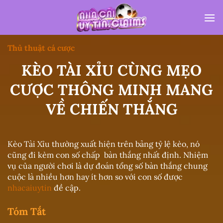
Bỏ
qua
nội
dung
Thủ thuật cá cược
KÈO TÀI XỈU CÙNG MẸO
CƯỢC THÔNG MINH MANG
VỀ CHIẾN THẮNG
Kèo Tài Xỉu thường xuất hiện trên bảng tỷ lệ kèo, nó
cũng đi kèm con số chấp bàn thắng nhất định. Nhiệm
vụ của người chơi là dự đoán tổng số bàn thắng chung
cuộc là nhiều hơn hay ít hơn so với con số được
nhacaiuytin
đề cập.
Tóm Tắt