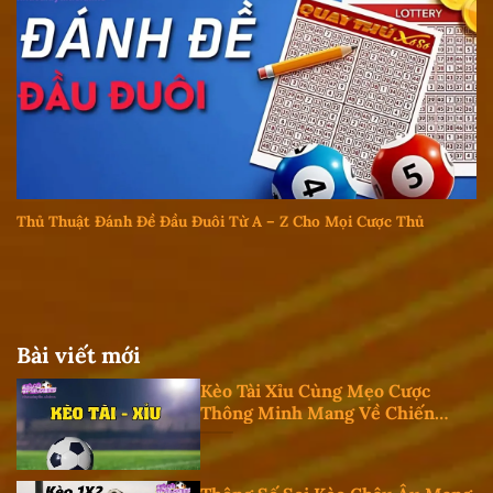
Thủ Thuật Đánh Đề Đầu Đuôi Từ A – Z Cho Mọi Cược Thủ
Bài viết mới
Kèo Tài Xỉu Cùng Mẹo Cược
Thông Minh Mang Về Chiến
Thắng