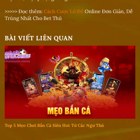
>>>>> Đọc thêm:
Cách Cược Lô Đề
Online Đơn Giản, Dễ
Trúng Nhất Cho Bet Thủ
BÀI VIẾT LIÊN QUAN
Top 5 Mẹo Chơi Bắn Cá Siêu Hot Từ Các Ngư Thủ