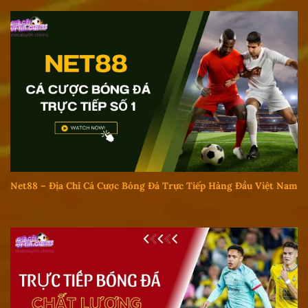
Net88 – Địa Chỉ Cá Cược Bóng Đá Trực Tiếp Hàng Đầu Việt Nam