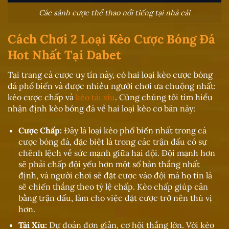
Các sảnh cược thể thao nổi tiếng tại nhà cái
Cách Chơi 2 Loại Kèo Cược Bóng Đá
Hot Nhất Tại Dabet
Tại trang cá cược uy tín này, có hai loại kèo cược bóng
đá phổ biến và được nhiều người chơi ưa chuộng nhất:
kèo cược chấp và
kèo tài xỉu
. Cùng chúng tôi tìm hiểu
nhận định kèo bóng đá về hai loại kèo cơ bản này:
Cược Chấp:
Đây là loại kèo phổ biến nhất trong cá
cược bóng đá, đặc biệt là trong các trận đấu có sự
chênh lệch về sức mạnh giữa hai đội. Đội mạnh hơn
sẽ phải chấp đội yếu hơn một số bàn thắng nhất
định, và người chơi sẽ đặt cược vào đội mà họ tin là
sẽ chiến thắng theo tỷ lệ chấp. Kèo chấp giúp cân
bằng trận đấu, làm cho việc đặt cược trở nên thú vị
hơn.
Tài Xỉu:
Dự đoán đơn giản, cơ hội thắng lớn. Với kèo