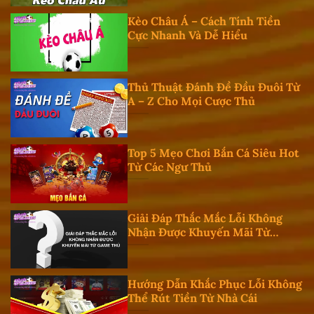
Kèo Châu Á – Cách Tính Tiền
Cực Nhanh Và Dễ Hiểu
Thủ Thuật Đánh Đề Đầu Đuôi Từ
A – Z Cho Mọi Cược Thủ
Top 5 Mẹo Chơi Bắn Cá Siêu Hot
Từ Các Ngư Thủ
Giải Đáp Thắc Mắc Lỗi Không
Nhận Được Khuyến Mãi Từ
Game Thủ
Hướng Dẫn Khắc Phục Lỗi Không
Thể Rút Tiền Từ Nhà Cái