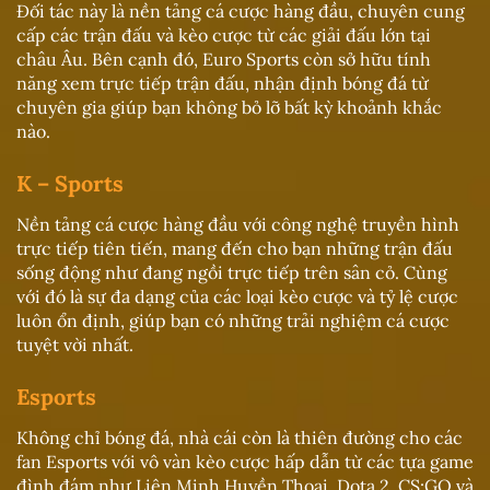
Đối tác này là nền tảng cá cược hàng đầu, chuyên cung
cấp các trận đấu và kèo cược từ các giải đấu lớn tại
châu Âu. Bên cạnh đó, Euro Sports còn sở hữu tính
năng xem trực tiếp trận đấu, nhận định bóng đá từ
chuyên gia giúp bạn không bỏ lỡ bất kỳ khoảnh khắc
nào.
K – Sports
Nền tảng cá cược hàng đầu với công nghệ truyền hình
trực tiếp tiên tiến, mang đến cho bạn những trận đấu
sống động như đang ngồi trực tiếp trên sân cỏ. Cùng
với đó là sự đa dạng của các loại kèo cược và tỷ lệ cược
luôn ổn định, giúp bạn có những trải nghiệm cá cược
tuyệt vời nhất.
Esports
Không chỉ bóng đá, nhà cái
còn là thiên đường cho các
fan Esports với vô vàn kèo cược hấp dẫn từ các tựa game
đình đám như Liên Minh Huyền Thoại, Dota 2, CS:GO và