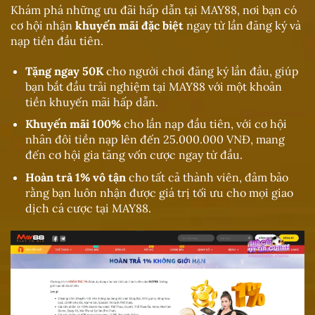
Khám phá những ưu đãi hấp dẫn tại MAY88, nơi bạn có
cơ hội nhận
khuyến mãi đặc biệt
ngay từ lần đăng ký và
nạp tiền đầu tiên.
Tặng ngay 50K
cho người chơi đăng ký lần đầu, giúp
bạn bắt đầu trải nghiệm tại MAY88 với một khoản
tiền khuyến mãi hấp dẫn.
Khuyến mãi 100%
cho lần nạp đầu tiên, với cơ hội
nhân đôi tiền nạp lên đến 25.000.000 VNĐ, mang
đến cơ hội gia tăng vốn cược ngay từ đầu.
Hoàn trả 1% vô tận
cho tất cả thành viên, đảm bảo
rằng bạn luôn nhận được giá trị tối ưu cho mọi giao
dịch cá cược tại MAY88.