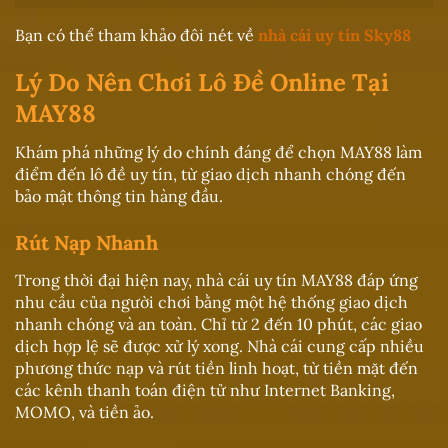
Bạn có thể tham khảo đôi nét về
nhà cái uy tín Sky88
Lý Do Nên Chơi Lô Đề Online Tại
MAY88
Khám phá những lý do chính đáng để chọn MAY88 làm
điểm đến lô đề uy tín, từ giao dịch nhanh chóng đến
bảo mật thông tin hàng đầu.
Rút Nạp Nhanh
Trong thời đại hiện nay, nhà cái uy tín MAY88 đáp ứng
nhu cầu của người chơi bằng một hệ thống giao dịch
nhanh chóng và an toàn. Chỉ từ 2 đến 10 phút, các giao
dịch hợp lệ sẽ được xử lý xong. Nhà cái cung cấp nhiều
phương thức nạp và rút tiền linh hoạt, từ tiền mặt đến
các kênh thanh toán điện tử như Internet Banking,
MOMO, và tiền ảo.