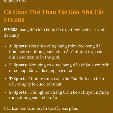
nhất có thể.
Cá Cược Thể Thao Tại Kèo Nhà Cái
FIVE88
FIVE88
mang đến kèo bóng đá trực tuyến với các sảnh
đa dạng:
A-Sports
: Hòa nhịp cùng hàng trăm kèo bóng đá
hôm nay với phong cách châu Á từ những trận cầu
đỉnh cao trên toàn thế giới.
K-Sports
: Nền tảng cá cược hàng đầu châu Á với tỷ lệ
cược hấp dẫn và đa dạng loại cược.
T-Sports
: Thưởng thức các trận đấu đỉnh cao toàn
cầu cùng tỷ lệ cược tốt nhất.
S-Sports
: Trải nghiệm hàng trăm kèo chuyên nghiệp
theo phong cách châu Âu.
Các loại kèo trực tuyến tại đây bao gồm: