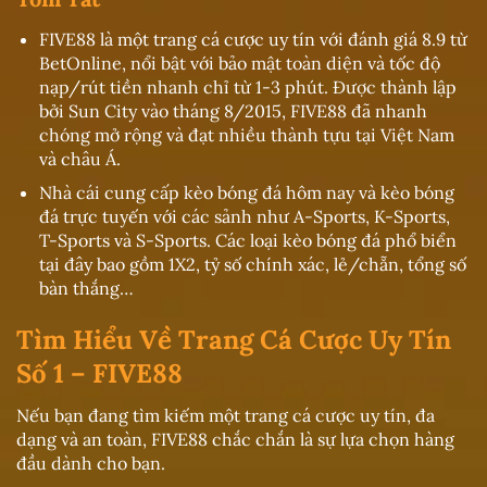
FIVE88 là một trang cá cược uy tín với đánh giá 8.9 từ
BetOnline, nổi bật với bảo mật toàn diện và tốc độ
nạp/rút tiền nhanh chỉ từ 1-3 phút. Được thành lập
bởi Sun City vào tháng 8/2015, FIVE88 đã nhanh
chóng mở rộng và đạt nhiều thành tựu tại Việt Nam
và châu Á.
Nhà cái cung cấp kèo bóng đá hôm nay và kèo bóng
đá trực tuyến với các sảnh như A-Sports, K-Sports,
T-Sports và S-Sports. Các loại kèo bóng đá phổ biển
tại đây bao gồm 1X2, tỷ số chính xác, lẻ/chẵn, tổng số
bàn thắng…
Tìm Hiểu Về Trang Cá Cược Uy Tín
Số 1 – FIVE88
Nếu bạn đang tìm kiếm một trang cá cược uy tín, đa
dạng và an toàn, FIVE88 chắc chắn là sự lựa chọn hàng
đầu dành cho bạn.