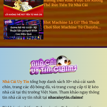
Thể Rút Tiền Từ Nhà Cái
Slot Machine Là Gì? Thủ Thuật
Chơi Slot Machine Từ Chuyên
Gia
Nhà Cái Uy Tín
tổng hợp danh sách 10+ nhà cái xanh
chín, trang các độ bóng đá, và trang cung cấp tỉ lệ kèo
nhà cái tại thị trường Việt Nam. Tham khảo ngay thông
tin nhà cài uy tín nhất tại
nhacaiuytin.claims!