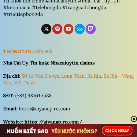
Từ khóa tìm kiếm: #nhacaiuytin #nha_cai_uy_tin
#keonhacai #tylebongda #trangcadobongda
#tructiepbongda
THÔNG TIN LIÊN HỆ
Nhà Cái Uy Tín hoặc Nhacaiuytin claims
Địa chỉ
:
50 Lê Văn Duyệt, Long Toàn, Bà Rịa, Bà Rịa - Vũng
Tàu, Việt Nam
SĐT
: (+84) 987645538
Email
:
hotro@aiyanap.ru.com
Website
:
https://aiyanap.ru.com/