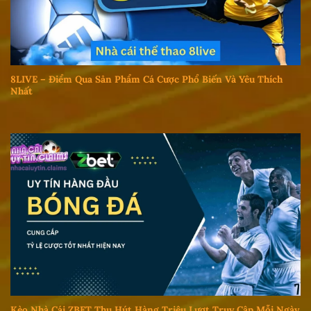
8LIVE – Điểm Qua Sản Phẩm Cá Cược Phổ Biến Và Yêu Thích
Nhất
Kèo Nhà Cái ZBET Thu Hút Hàng Triệu Lượt Truy Cập Mỗi Ngày