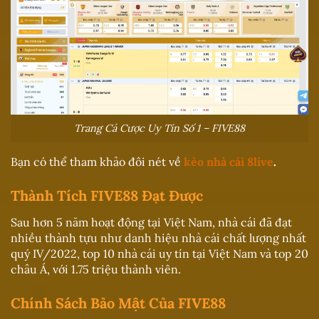
Trang Cá Cược Uy Tín Số 1 – FIVE88
Bạn có thể tham khảo đôi nét về
kèo nhà cái 8live
.
Thành Tích FIVE88 Đạt Được
Sau hơn 5 năm hoạt động tại Việt Nam, nhà cái đã đạt
nhiều thành tựu như danh hiệu nhà cái chất lượng nhất
quý IV/2022, top 10 nhà cái uy tín tại Việt Nam và top 20
châu Á, với 1.75 triệu thành viên.
Chính Sách Bảo Mật Của FIVE88