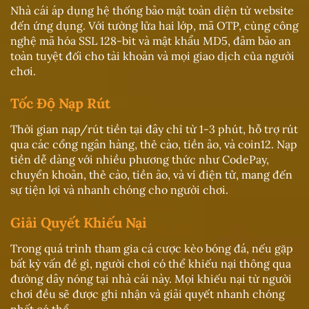
Nhà cái áp dụng hệ thống bảo mật toàn diện từ website
đến ứng dụng. Với tường lửa hai lớp, mã OTP, cùng công
nghệ mã hóa SSL 128-bit và mật khẩu MD5, đảm bảo an
toàn tuyệt đối cho tài khoản và mọi giao dịch của người
chơi.
Tốc Độ Nạp Rút
Thời gian nạp/rút tiền tại đây chỉ từ 1-3 phút, hỗ trợ rút
qua các cổng ngân hàng, thẻ cào, tiền ảo, và coin12. Nạp
tiền dễ dàng với nhiều phương thức như CodePay,
chuyển khoản, thẻ cào, tiền ảo, và ví điện tử, mang đến
sự tiện lợi và nhanh chóng cho người chơi.
Giải Quyết Khiếu Nại
Trong quá trình tham gia cá cược kèo bóng đá, nếu gặp
bất kỳ vấn đề gì, người chơi có thể khiếu nại thông qua
đường dây nóng tại nhà cái này. Mọi khiếu nại từ người
chơi đều sẽ được ghi nhận và giải quyết nhanh chóng