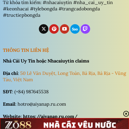
Từ khóa tìm kiếm: #nhacaiuytin #nha_cai_uy_tin
#keonhacai #tylebongda #trangcadobongda
#tructiepbongda
THÔNG TIN LIÊN HỆ
Nhà Cái Uy Tín hoặc Nhacaiuytin claims
Địa chỉ
:
50 Lê Văn Duyệt, Long Toàn, Bà Rịa, Bà Rịa - Vũng
Tàu, Việt Nam
SĐT
: (+84) 987645538
Email
:
hotro@aiyanap.ru.com
Website
:
https://aiyanap.ru.com/