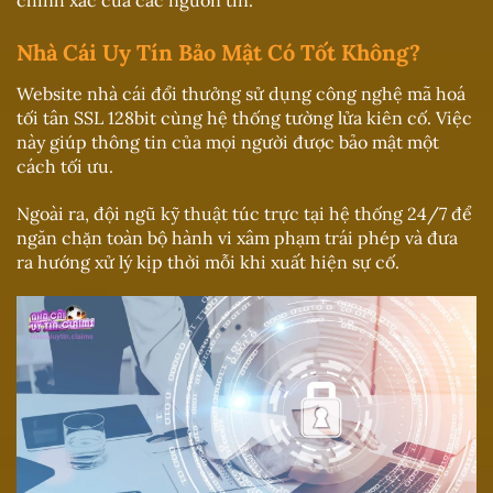
chính xác của các nguồn tin.
Nhà Cái Uy Tín Bảo Mật Có Tốt Không?
Website nhà cái đổi thưởng sử dụng công nghệ mã hoá
tối tân SSL 128bit cùng hệ thống tường lửa kiên cố. Việc
này giúp thông tin của mọi người được bảo mật một
cách tối ưu.
Ngoài ra, đội ngũ kỹ thuật túc trực tại hệ thống 24/7 để
ngăn chặn toàn bộ hành vi xâm phạm trái phép và đưa
ra hướng xử lý kịp thời mỗi khi xuất hiện sự cố.