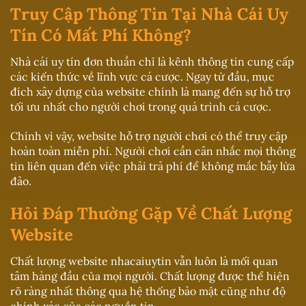
Truy Cập Thông Tin Tại Nhà Cái Uy
Tín Có Mất Phí Không?
Nhà cái uy tín đơn thuần chỉ là kênh thông tin cung cấp
các kiến thức về lĩnh vực cá cược. Ngay từ đầu, mục
đích xây dựng của website chính là mang đến sự hỗ trợ
tối ưu nhất cho người chơi trong quá trình cá cược.
Chính vì vậy, website hỗ trợ người chơi có thể truy cập
hoàn toàn miễn phí. Người chơi cần cân nhắc mọi thông
tin liên quan đến việc phải trả phí để không mắc bẫy lừa
đảo.
Hỏi Đáp Thường Gặp Về Chất Lượng
Website
Chất lượng website nhacaiuytin vẫn luôn là mối quan
tâm hàng đầu của mọi người. Chất lượng được thể hiện
rõ ràng nhất thông qua hệ thống bảo mật cũng như độ