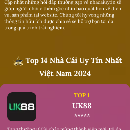
Cập nhật những hỏi đáp thường gặp về nhacaiuytin sẽ
giúp người chơi c thêm góc nhìn bao quát hơn về dịch
vụ, sản phẩm tại website. Chúng tôi hy vọng những
thông tin hữu ích được chia sẻ sẽ hỗ trợ bạn tối đa
trong quá trình trải nghiệm.
Top 14 Nhà Cái Uy Tín Nhất
Việt Nam 2024
TOP 1
UK88
⭐⭐⭐⭐⭐
Tặng thưởng 100% chào mừng thành viên mới, tối đa