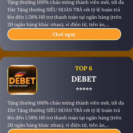
Tặng thưởng 100% chào mừng thành viên mới, tối đa
15tr Tặng thưởng SIÊU HOÀN TRẢ với tỷ lệ hoàn trả
lên đến 1.58% Hỗ trợ thanh toán tại ngân hàng (trên
20 ngân hàng khác nhau), ví điện tử, tiền ảo,...
Chơi ngay
TOP 6
DEBET
⭐⭐⭐⭐⭐
Tặng thưởng 100% chào mừng thành viên mới, tối đa
15tr Tặng thưởng SIÊU HOÀN TRẢ với tỷ lệ hoàn trả
lên đến 1.58% Hỗ trợ thanh toán tại ngân hàng (trên
20 ngân hàng khác nhau), ví điện tử, tiền ảo,...