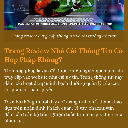
Trang review cung cấp thông tin về thị trường cá cược
Trang Review Nhà Cái Thông Tin Có
Hợp Pháp Không?
Tính hợp pháp là vấn đề được nhiều người quan tâm khi
truy cập vào website nhà cái uy tín. Trang thông tin này
đảm bảo hoạt động minh bạch dưới sự quản lý của các
cơ quan có thẩm quyền.
Toàn bộ thông tin tại đây chỉ mang tính chất tham khảo
dựa trên nhận định khách quan. Vì vậy, nhacaiuytin
đảm bảo toàn bộ trải nghiệm tuân thủ mọi quy định của
pháp luật.