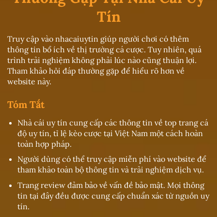
Tín
Truy cập vào nhacaiuytin giúp người chơi có thêm
thông tin bổ ích về thị trường cá cược. Tuy nhiên, quá
trình trải nghiệm không phải lúc nào cũng thuận lợi.
Tham khảo hỏi đáp thường gặp để hiểu rõ hơn về
website này.
Tóm Tắt
Nhà cái uy tín cung cấp các thông tin về top trang cá
độ uy tín, tỉ lệ kèo cược tại Việt Nam một cách hoàn
toàn hợp pháp.
Người dùng có thể truy cập miễn phí vào website để
tham khảo toàn bộ thông tin và trải nghiệm dịch vụ.
Trang review đảm bảo về vấn đề bảo mật. Mọi thông
tin tại đây đều được cung cấp chuẩn xác từ nguồn uy
tín.