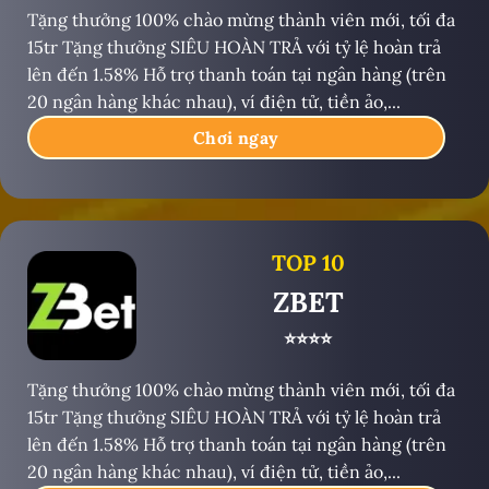
Tặng thưởng 100% chào mừng thành viên mới, tối đa
15tr Tặng thưởng SIÊU HOÀN TRẢ với tỷ lệ hoàn trả
lên đến 1.58% Hỗ trợ thanh toán tại ngân hàng (trên
20 ngân hàng khác nhau), ví điện tử, tiền ảo,...
Chơi ngay
TOP 10
ZBET
⭐⭐⭐⭐
Tặng thưởng 100% chào mừng thành viên mới, tối đa
15tr Tặng thưởng SIÊU HOÀN TRẢ với tỷ lệ hoàn trả
lên đến 1.58% Hỗ trợ thanh toán tại ngân hàng (trên
20 ngân hàng khác nhau), ví điện tử, tiền ảo,...